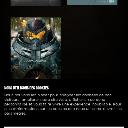
NOUS UTILISONS DES COOKIES
Nous pouvons les placer pour analyser les données de nos
visiteurs, améliorer notre site Web, afficher un contenu
personnalisé et vous faire vivre une expérience inoubliable. Pour
plus d'informations sur les cookies que nous utilisons, ouvrez les
paramètres.