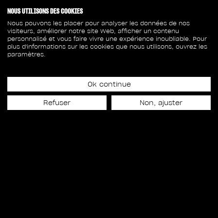
NOUS UTILISONS DES COOKIES
Nous pouvons les placer pour analyser les données de nos
visiteurs, améliorer notre site Web, afficher un contenu
personnalisé et vous faire vivre une expérience inoubliable. Pour
plus d'informations sur les cookies que nous utilisons, ouvrez les
paramètres.
Ok continue
Refuser
Non, ajuster
TU VEUX CRÉER
L'INVRAISEMBLABLE ?
JOINS-TOI À L'AVENTURE
RODEO