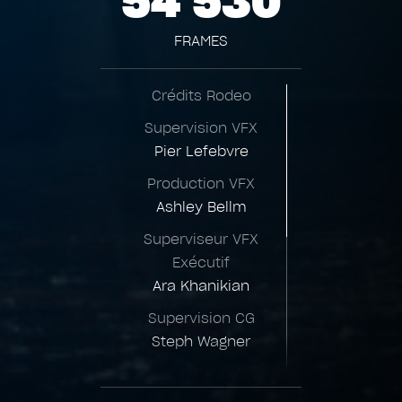
54 530
FRAMES
Crédits Rodeo
Supervision VFX
Pier Lefebvre
Production VFX
Ashley Bellm
Superviseur VFX
Exécutif
Ara Khanikian
Supervision CG
Steph Wagner
Supervision des
Assets