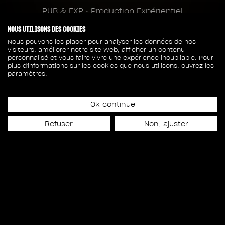
PUB & EXP • Production Expérientiel
Julia Nau
NOUS UTILISONS DES COOKIES
Sébastien Hell
Nous pouvons les placer pour analyser les données de nos
visiteurs, améliorer notre site Web, afficher un contenu
Producteur VFX
personnalisé et vous faire vivre une expérience inoubliable. Pour
Crédits client
plus d'informations sur les cookies que nous utilisons, ouvrez les
Émilie Debiasi
paramètres.
Viktor&Rolf
Direction technique
Commissaire
Jacob Lacasse
Ok continue
Thierry-Maxime Loriot
Nicolas Dubé-Pauzé
Refuser
Non, ajuster
Supervision du CG
Raul Baeza
Modélisation 3D
Eddy Chan
Alexandre DeBavelaere
Alexandre Delaporte
Flame Artists