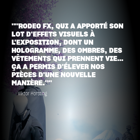
""RODEO FX, QUI A APPORTÉ SON
LOT D'EFFETS VISUELS À
L'EXPOSITION, DONT UN
HOLOGRAMME, DES OMBRES, DES
VÊTEMENTS QUI PRENNENT VIE…
ÇA A PERMIS D'ÉLEVER NOS
PIÈCES D'UNE NOUVELLE
MANIÈRE.""
Viktor Horsting