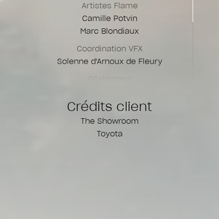
Artistes Flame
Camille Potvin
Marc Blondiaux
Coordination VFX
Solenne d'Arnoux de Fleury
Réalisateur
Brent Bonacorso
Crédits client
Production Exécutive
The Showroom
Guillaume Bilodeau
Toyota
Coordination de Production
Gabrielle Ecuyer