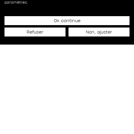
paramètres.
Ok continue
Date de lancement
Refuser
Non, ajuster
6 avril 2026