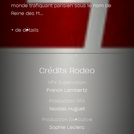
monde trafiquant parisien sous le nom de
Reine des M
+ de détails
Crédits Rodeo
VFX Supervision
Franck Lambertz
Production VFX
Nicolas Huguet
Production Exécutive
Sophie Leclerc