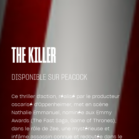
THE KILLER
DISPONIBLE SUR PEACOCK
Ce thriller d'action, réalisé par le producteur
oscarisé d'Oppenheimer, met en scène
Nathalie Emmanuel, nominée aux Emmy
Awards (The Fast Saga, Game of Thrones),
dans le rôle de Zee, une mystérieuse et
infâme assassin connue et redoutée dans le