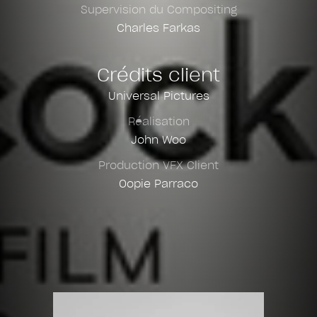
Supervision du Compositing
Charles Farkas
Crédits client
Universal Pictures
Réalisation
John Woo
Production VFX Client
Oopie Parraco