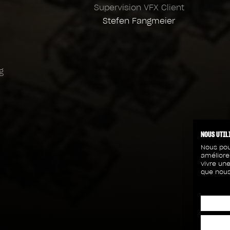
Supervision VFX Client
Stefen Fangmeier
g
NOUS UTIL
Nous pou
améliore
vivre une
que nous