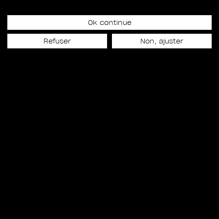
17
Ok continue
Refuser
Non, ajuster
CAPTURES