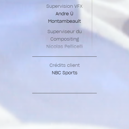
Supervision VFX
Andre Ü
Montambeault
Superviseur du
Compositing
Nicolas Pellicelli
Supervision du CG
Raul Baeza
Crédits client
NBC Sports
Compositing
Nicolas Pellicelli
Saul Rodriguez
Mathilde Vézina
Bouchard
Camille Potvin
Caroline Brien
Rose-Anne Bergeron