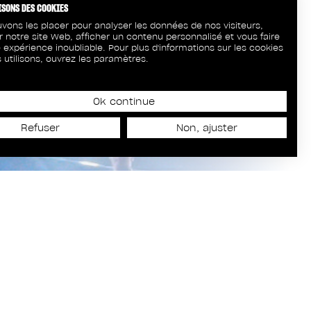
Assistanat vidéo
ISONS DES COOKIES
Jackson Mulalelo
vons les placer pour analyser les données de nos visiteurs,
r notre site Web, afficher un contenu personnalisé et vous faire
 expérience inoubliable. Pour plus d'informations sur les cookies
 utilisons, ouvrez les paramètres.
Ok continue
Refuser
Non, ajuster