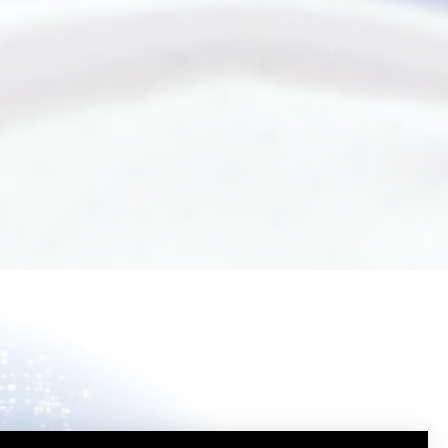
Artistes CG
Simon Bussière
Vincent Demers
Eddy Chan
Matte Painting
Florence Durante
Motion Designers
Louis-Martin Duval
Eric Gagnon
Thomas Hawkins
Supervision VFX de
Plateau
Andre Ü
Montambeault
Olivier Barbes-Morin