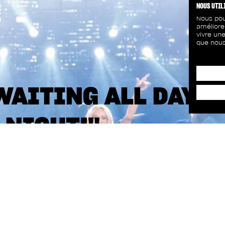
NOUS UTIL
Nous pou
améliore
vivre une
que nous
 WAITING ALL DAY
 NIGHT!"