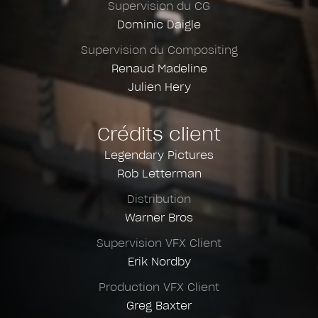
Supervision du CG
Dominic Daigle
Supervision du Compositing
Renaud Madeline
Julien Hery
Crédits client
Legendary Pictures
Rob Letterman
Distribution
Warner Bros
Supervision VFX Client
Erik Nordby
Production VFX Client
Greg Baxter