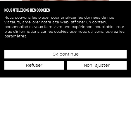
NOUS UTILISONS DES COOKIES
Nous pouvons les placer pour analyser les données de nos
visiteurs, améliorer notre site Web, afficher un contenu
personnalisé et vous faire vivre une expérience inoubliable. Pour
plus d'informations sur les cookies que nous utilisons, ouvrez les
paramètres.
Ok continue
Date de lancement
Refuser
Non, ajuster
16 février 2021