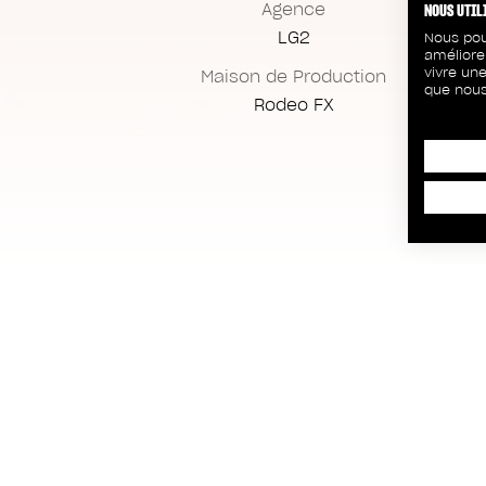
Agence
NOUS UTIL
LG2
Nous pou
améliore
vivre une
Maison de Production
que nous
Rodeo FX