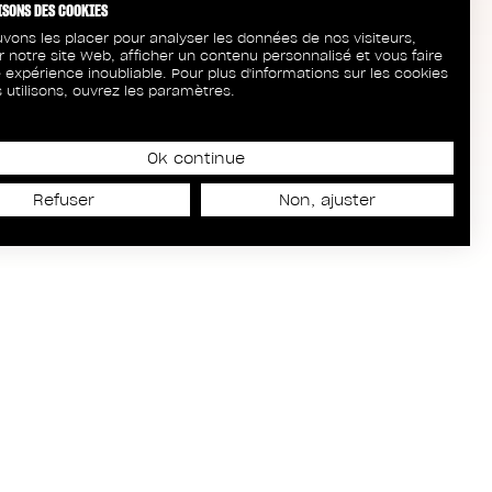
ISONS DES COOKIES
vons les placer pour analyser les données de nos visiteurs,
r notre site Web, afficher un contenu personnalisé et vous faire
 expérience inoubliable. Pour plus d'informations sur les cookies
 utilisons, ouvrez les paramètres.
Ok continue
Refuser
Non, ajuster