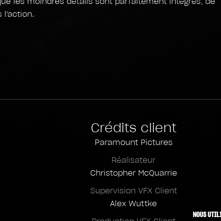
e les moindres détails sont parfaitement intégrés, de
 l'action.
Crédits client
Paramount Pictures
Réalisateur
Christopher McQuarrie
Supervision VFX Client
Alex Wuttke
NOUS UTIL