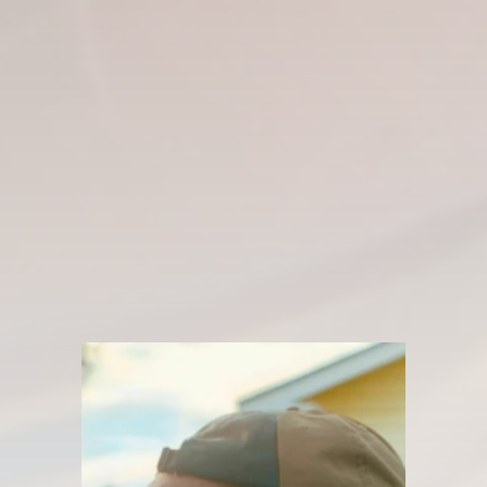
Peter Timberlake
Joseph Ankrah
Mitchell Beaton
AI artist
Onur Yol