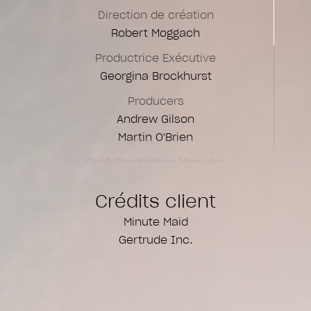
Direction de création
Robert Moggach
Productrice Exécutive
Georgina Brockhurst
Producers
Andrew Gilson
Martin O'Brien
Post-Production Manager
Cameron Smith
Crédits client
Coordination de Post Production
Minute Maid
Alycia MAcina
Gertrude Inc.
Jackie Todd
Assistant Post Production
Susana Vasquez Alzate
Compositing