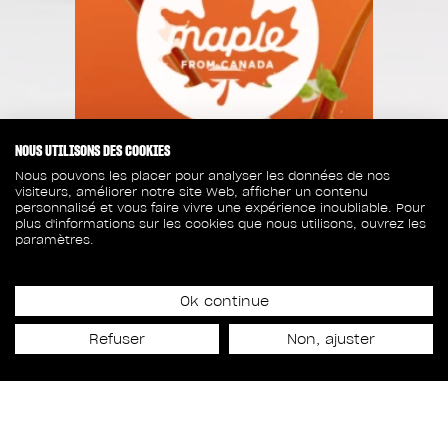
NOUS UTILISONS DES COOKIES
Nous pouvons les placer pour analyser les données de nos
visiteurs, améliorer notre site Web, afficher un contenu
personnalisé et vous faire vivre une expérience inoubliable. Pour
plus d'informations sur les cookies que nous utilisons, ouvrez les
paramètres.
Ok continue
Date de lancement
Refuser
Non, ajuster
14 novembre 2023