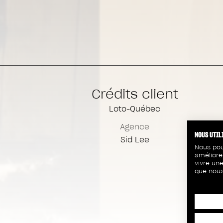
Crédits client
Loto-Québec
Agence
NOUS UTIL
Sid Lee
Nous pou
améliore
vivre une
que nous