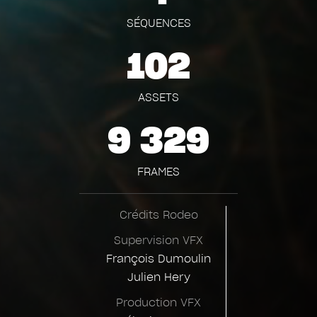
SÉQUENCES
102
ASSETS
9 329
FRAMES
Crédits Rodeo
Supervision VFX
François Dumoulin
Julien Hery
Production VFX