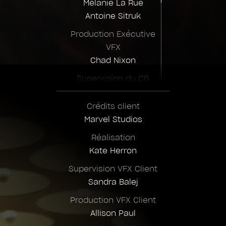
Mélanie La Rue
Antoine Sitruk
Production Exécutive
VFX
Chad Nixon
Supervision du CG
Josée Chapdelaine
Crédits client
Supervision du FX
Marvel Studios
Dominik Kirouac
Réalisation
Supervision de
Kate Herron
l'Animation
Bernd Angerer
Supervision VFX Client
Sandra Balej
Supervision du
Compositing
Production VFX Client
Brandon Blevins
Allison Paul