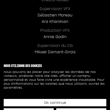
Supervision VFX
Sébastien Moreau
Ara Khanikian
Production VFX
Annie Godin
Supervision du CG
Mikaël Damant-Sirois
NOUS UTILISONS DES COOKIES
Nous pouvons les placer pour analyser les données de nos
visiteurs, améliorer notre site Web, afficher un contenu
Crédits client
personnalisé et vous faire vivre une expérience inoubliable. Pour
Warner Bros
plus d'informations sur les cookies que nous utilisons, ouvrez les
paramètres.
Bryan Singer
Supervision VFX Client
Ok continue
Hoyt Yeatman