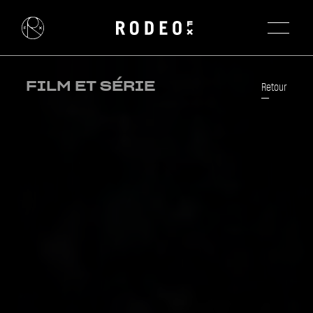
FILM ET SÉRIE
Retour