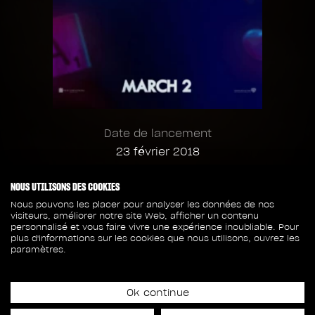
Date de lancement
23 février 2018
NOUS UTILISONS DES COOKIES
319
106
Nous pouvons les placer pour analyser les données de nos
visiteurs, améliorer notre site Web, afficher un contenu
personnalisé et vous faire vivre une expérience inoubliable. Pour
CAPTURES
MEMBRES DE L'ÉQUIPE
plus d'informations sur les cookies que nous utilisons, ouvrez les
paramètres.
39
22
Ok continue
SÉQUENCES
ASSETS