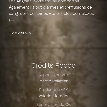
Los Angeles. Notre travail comportait
également l’ajout d’armes et d’effusions de
sang, dont certaines étaient plus complexes,
p
+ de détails
Crédits Rodeo
Supervision VFX
Martin Pelletier
Production VFX
Valerie Clement
Supervision du CG