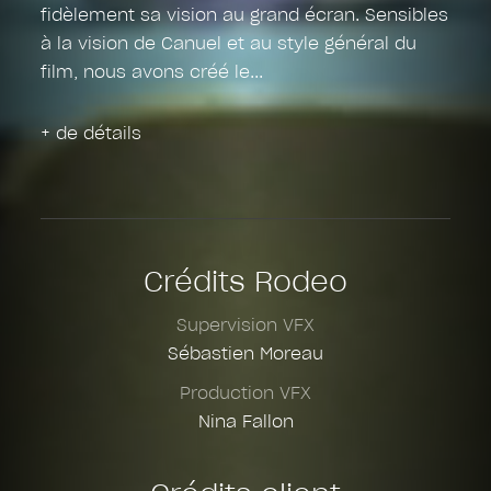
fidèlement sa vision au grand écran. Sensibles
à la vision de Canuel et au style général du
film, nous avons créé le
+ de détails
Crédits Rodeo
Supervision VFX
Sébastien Moreau
Production VFX
Nina Fallon