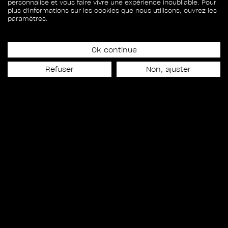
personnalisé et vous faire vivre une expérience inoubliable. Pour
Date de lancement
plus d'informations sur les cookies que nous utilisons, ouvrez les
20 février 2009
paramètres.
195
Ok continue
Refuser
Non, ajuster
CAPTURES