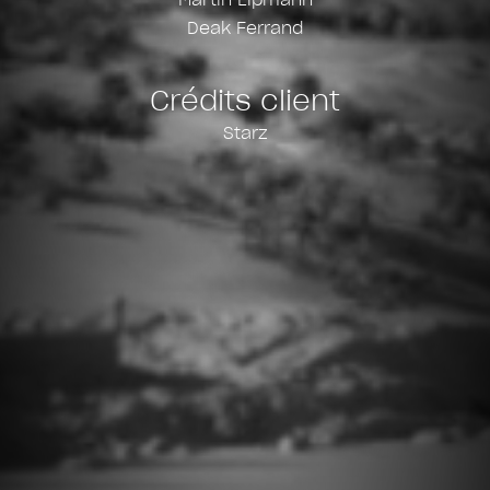
Deak Ferrand
Crédits client
Starz