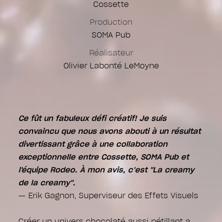
Cossette
Artistes CG
Production
Alexandre Delaporte
SOMA Pub
Eddy Chan
Réalisateur
Montage Online
Olivier Labonté LeMoyne
Camille Potvin
Igor Boros
Ce fût un fabuleux défi créatif! Je suis
convaincu que nous avons abouti à un résultat
divertissant grâce à une collaboration
exceptionnelle entre Cossette, SOMA Pub et
l'équipe Rodeo. À mon avis, c’est "La creamy
de la creamy".
— Erik Gagnon, Superviseur des Effets Visuels
Créer un univers chocolaté aussi pétillant a