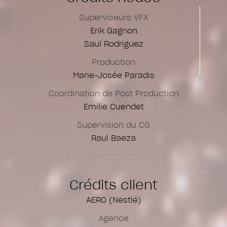
Superviseurs VFX
Erik Gagnon
Saul Rodriguez
Production
Marie-Josée Paradis
Coordination de Post Production
Emilie Cuendet
Supervision du CG
Raul Baeza
Compositing
Anne Georges
Crédits client
Aurélie Lafitte
Camille Potvin
AERO (Nestlé)
César Mion
Agence
Saul Rodriguez