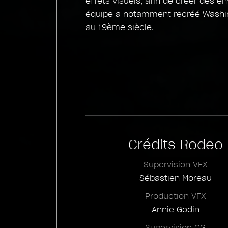
effets visuels, afin de créer des 
équipe a notamment recréé Washingt
au 19ème siècle.
Crédits Rodeo
Supervision VFX
Sébastien Moreau
Production VFX
Annie Godin
Supervision CG