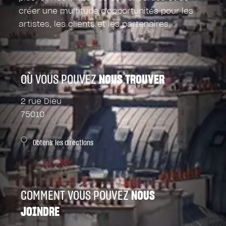
créer une multitude d'opportunités pour les
artistes, les clients et les partenaires.
OÙ VOUS POUVEZ
NOUS TROUVER
2 rue Dieu
75010
Obtenir les directions
COMMENT VOUS POUVEZ
NOUS
JOINDRE