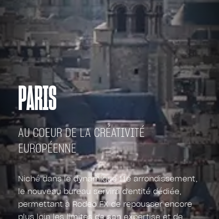
PARIS
AU COEUR DE LA CRÉATIVITÉ
EUROPÉENNE
Niché dans le dynamique 11e arrondissement,
le nouveau bureau servira d'entité dédiée,
permettant à Rodeo FX de repousser encore
plus loin les limites de son expertise et de